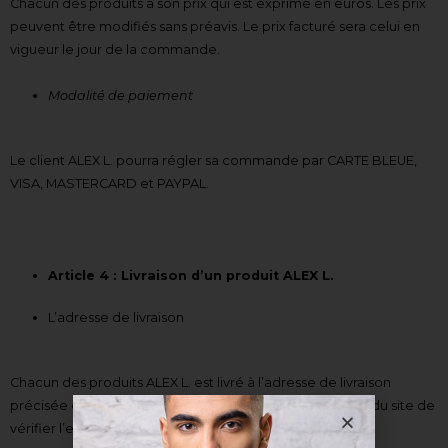
Chacun des produits a son prix qui est exprimé en euros. Les prix
peuvent être modifiés sans préavis. Le prix facturé sera celui en
vigueur le jour de la commande.
Modalité de paiement
Le client ALEX L. pourra régler sa commande par CARTE BLEUE,
VISA, MASTERCARD et PAYPAL.
Article 4 : Livraison d’un produit ALEX L.
L’adresse de livraison
Chacun des produits ALEX L. est livré à l’adresse de livraison
précisée dans le bon de commande. C’est à l’utilisateur du site de
vérifier l’exactitude des coordonnées postales.